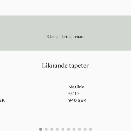
Klarna - betala senare
Liknande tapeter
Matilda
65110
EK
940
SEK