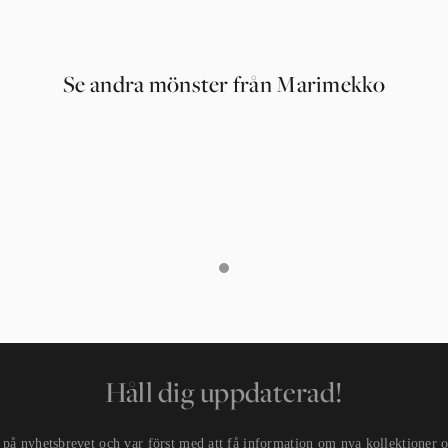
0
1
2
3
4
5
6
7
8
9
Se andra mönster från Marimekko
0
Håll dig uppdaterad!
på nyhetsbrevet och var först med att få information om nya kollektioner oc