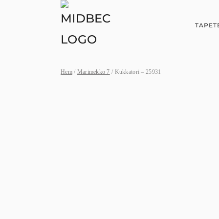
TAPET
Hem
/
Marimekko 7
/ Kukkatori – 25931