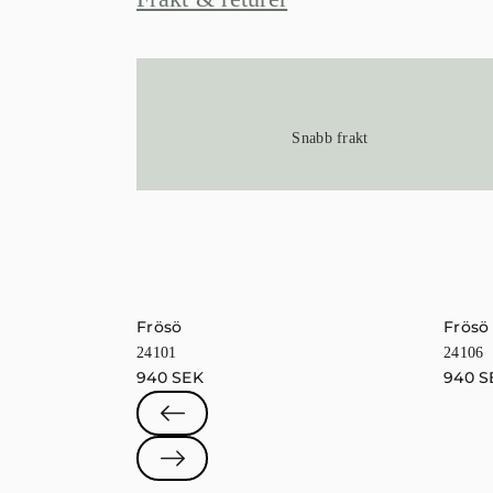
Snabb frakt
Frösö
Frösö
24101
24106
940
SEK
940
S