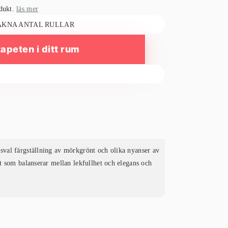
odukt.
läs mer
ÄKNA ANTAL RULLAR
tapeten i ditt rum
sval färgställning av mörkgrönt och olika nyanser av
t som balanserar mellan lekfullhet och elegans och