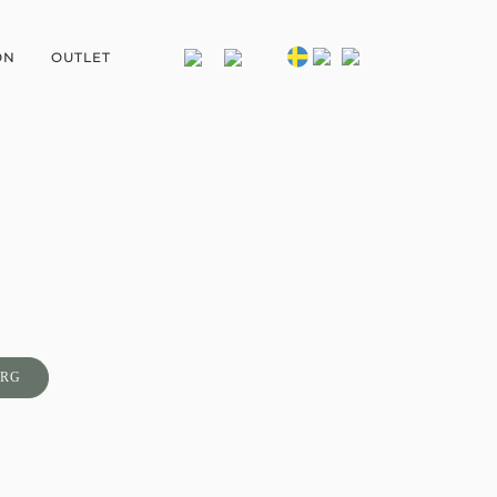
ON
OUTLET
ORG