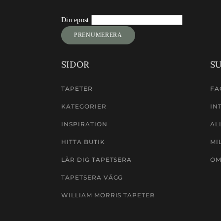
Newsletter
Din epost
Signup
PRENUMERERA
SIDOR
S
TAPETER
FA
KATEGORIER
IN
INSPIRATION
AL
HITTA BUTIK
MI
LÄR DIG TAPETSERA
OM
TAPETSERA VÄGG
WILLIAM MORRIS TAPETER