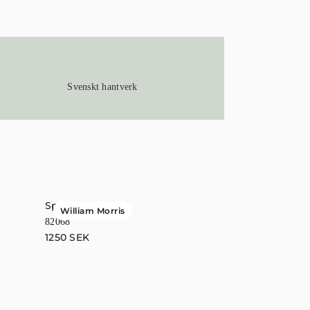
Svenskt hantverk
Spring Thicket
Brittsommar
William Morris
82068
55010
1250
SEK
940
SEK