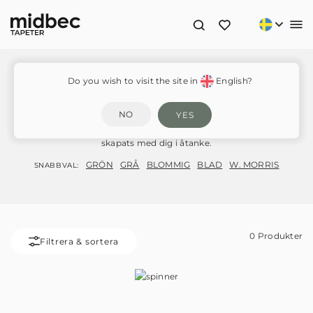
Tapeter
Do you wish to visit the site in
English?
Från romantiska bladverk och blommor till klassiska geometriska
NO
YES
former och ränder. Lättmonterade non-woven tapeter som
skapats med dig i åtanke.
GRÖN
GRÅ
BLOMMIG
BLAD
W. MORRIS
SNABBVAL:
0
Produkter
Filtrera & sortera