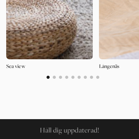
Sea view
Långenäs
0
1
2
3
4
5
6
7
8
Håll dig uppdaterad!