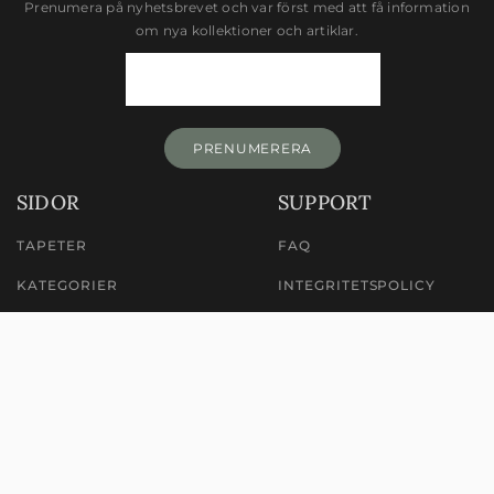
Prenumera på nyhetsbrevet och var först med att få information
om nya kollektioner och artiklar.
Newsletter
Signup
PRENUMERERA
SIDOR
SUPPORT
TAPETER
FAQ
KATEGORIER
INTEGRITETSPOLICY
INSPIRATION
ALLMÄNNA VILLKOR
HITTA BUTIK
MILJÖ & HÅLLBARHET
LÄR DIG TAPETSERA
OM OSS
TAPETSERA VÄGG
WILLIAM MORRIS TAPETER