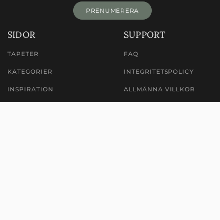
PRENUMERERA
SIDOR
SUPPORT
TAPETER
FAQ
KATEGORIER
INTEGRITETSPOLICY
INSPIRATION
ALLMÄNNA VILLKOR
HITTA BUTIK
MILJÖ & HÅLLBARHET
LÄR DIG TAPETSERA
OM OSS
TAPETSERA VÄGG
WILLIAM MORRIS TAPETER
ÅTERFÖRSÄLJARE
KONTAKT
LOGIN E-HANDEL
HEJ@MIDBEC.SE