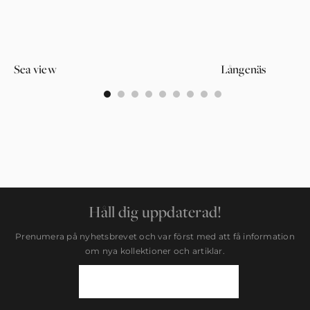
Sea view
Långenäs
0
1
2
3
4
5
6
7
8
Håll dig uppdaterad!
Prenumera på nyhetsbrevet och var först med att få information
om nya kollektioner och artiklar.
Newsletter
Signup