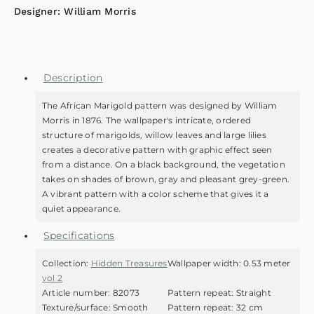
Designer:
William Morris
Description
The African Marigold pattern was designed by William
Morris in 1876. The wallpaper's intricate, ordered
structure of marigolds, willow leaves and large lilies
creates a decorative pattern with graphic effect seen
from a distance. On a black background, the vegetation
takes on shades of brown, gray and pleasant grey-green.
A vibrant pattern with a color scheme that gives it a
quiet appearance.
Specifications
Collection:
Hidden Treasures
Wallpaper width:
0.53 meter
vol 2
Article number:
82073
Pattern repeat:
Straight
Texture/surface:
Smooth
Pattern repeat:
32 cm