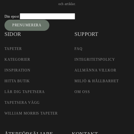
och artiklar.
Newsletter
Din epost
Signup
PRENUMERERA
SIDOR
SUPPORT
TAPETER
FAQ
KATEGORIER
INTEGRITETSPOLICY
INSPIRATION
ALLMÄNNA VILLKOR
HITTA BUTIK
MILJÖ & HÅLLBARHET
LÄR DIG TAPETSERA
OM OSS
TAPETSERA VÄGG
WILLIAM MORRIS TAPETER
ÅTERFÖRSÄLJARE
KONTAKT