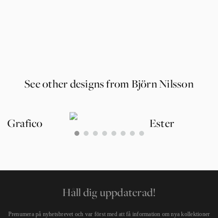
See other designs from Björn Nilsson
Grafico
Ester
0
1
2
3
4
5
6
7
Håll dig uppdaterad!
Prenumera på nyhetsbrevet och var först med att få information om nya kollektioner