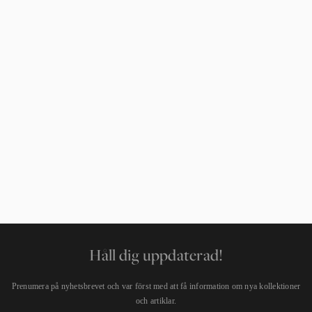
Samtidigt räknar vi med att man skär bort så lite som möjligt
av tapeten mot tak/golv och eventuella lister. Känner du dig
osäker på hur mycket tapet du behöver? Kontakta din närmsta
återförsäljare
så hjälper de dig. De är proffs på tapet och
kommer se till att du får hem rätt antal rullar, och de kan också
svara på fler eventuella frågor. Tips: Spara överbliven tapet för
t.ex.
pyssel eller paketinslagning
!
Håll dig uppdaterad!
Prenumera på nyhetsbrevet och var först med att få information om nya kollektioner
och artiklar.