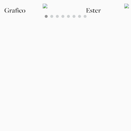
Grafico
Ester
0
1
2
3
4
5
6
7
Det ska vara roligt och enkelt med tapet, därför har vi tagit
fram en tapetkalkylator där du snabbt kan räkna ut hur många
tapetrullar du behöver när du tapetserar. Kalkylatorn kan tyvärr
inte ta hänsyn till hur just dina väggar ser utan räknar med hela
väggar som inte har fönster, dörrar eller liknande. Resultatet
blir därför en uppskattning.
Väggens totala bredd
Väggens höjd
CM
TUM