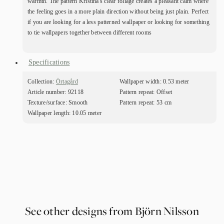
warmth. The pattern Kristina's clear foliage creates a pleasant calm where
the feeling goes in a more plain direction without being just plain. Perfect
if you are looking for a less patterned wallpaper or looking for something
to tie wallpapers together between different rooms
Specifications
Collection:
Örtagård
Wallpaper width:
0.53 meter
Article number:
92118
Pattern repeat:
Offset
Texture/surface:
Smooth
Pattern repeat:
53 cm
Wallpaper length:
10.05 meter
See other designs from Björn Nilsson