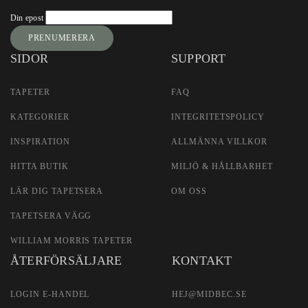
Newsletter
Din epost
Signup
PRENUMERERA
SIDOR
SUPPORT
TAPETER
FAQ
KATEGORIER
INTEGRITETSPOLICY
INSPIRATION
ALLMÄNNA VILLKOR
HITTA BUTIK
MILJÖ & HÅLLBARHET
LÄR DIG TAPETSERA
OM OSS
TAPETSERA VÄGG
WILLIAM MORRIS TAPETER
ÅTERFÖRSÄLJARE
KONTAKT
LOGIN E-HANDEL
HEJ@MIDBEC.SE