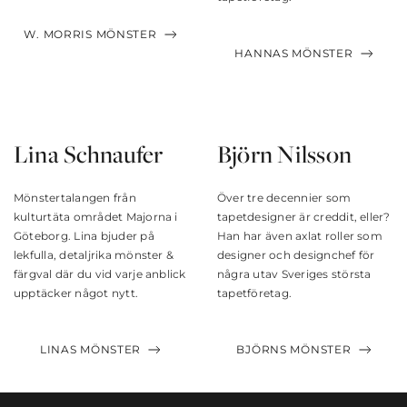
W. MORRIS MÖNSTER
HANNAS MÖNSTER
Lina Schnaufer
Björn Nilsson
Mönstertalangen från
Över tre decennier som
kulturtäta området Majorna i
tapetdesigner är creddit, eller?
Göteborg. Lina bjuder på
Han har även axlat roller som
lekfulla, detaljrika mönster &
designer och designchef för
färgval där du vid varje anblick
några utav Sveriges största
upptäcker något nytt.
tapetföretag.
LINAS MÖNSTER
BJÖRNS MÖNSTER