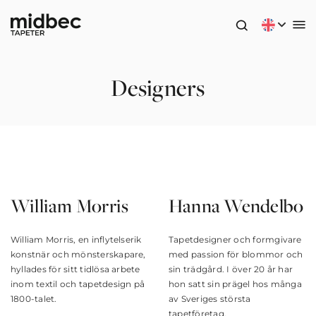
Designers
William Morris
Hanna Wendelbo
William Morris, en inflytelserik
Tapetdesigner och formgivare
konstnär och mönsterskapare,
med passion för blommor och
hyllades för sitt tidlösa arbete
sin trädgård. I över 20 år har
inom textil och tapetdesign på
hon satt sin prägel hos många
1800-talet.
av Sveriges största
tapetföretag.