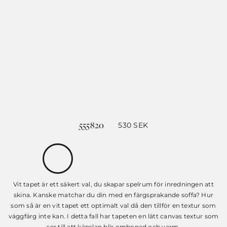
555820
530
SEK
Vit tapet är ett säkert val, du skapar spelrum för inredningen att
skina. Kanske matchar du din med en färgsprakande soffa? Hur
som så är en vit tapet ett optimalt val då den tillför en textur som
väggfärg inte kan. I detta fall har tapeten en lätt canvas textur som
ser till att känslan blir ombonad och varm.