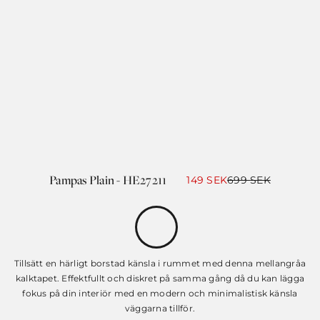
Pampas Plain - HE27211
Det
Det
149
SEK
699
SEK
ursprungliga
nuvarande
priset
priset
var:
är:
699 SEK.
149 SEK.
Tillsätt en härligt borstad känsla i rummet med denna mellangråa
kalktapet. Effektfullt och diskret på samma gång då du kan lägga
fokus på din interiör med en modern och minimalistisk känsla
väggarna tillför.