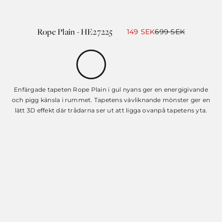
Rope Plain - HE27225
Det
Det
149
SEK
699
SEK
ursprungliga
nuvarande
priset
priset
var:
är:
699 SEK.
149 SEK.
Enfärgade tapeten Rope Plain i gul nyans ger en energigivande
och pigg känsla i rummet. Tapetens vävliknande mönster ger en
lätt 3D effekt där trådarna ser ut att ligga ovanpå tapetens yta.