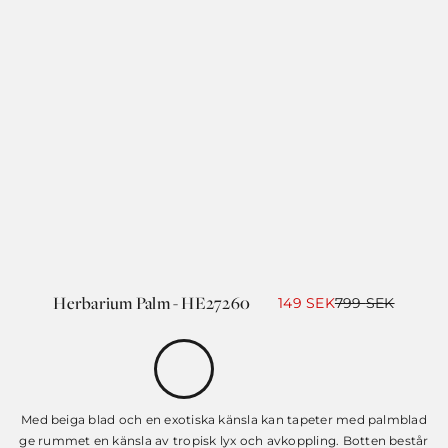
Herbarium Palm - HE27260
Det
Det
149
SEK
799
SEK
ursprungliga
nuvarande
priset
priset
var:
är:
799 SEK.
149 SEK.
Med beiga blad och en exotiska känsla kan tapeter med palmblad
ge rummet en känsla av tropisk lyx och avkoppling. Botten består