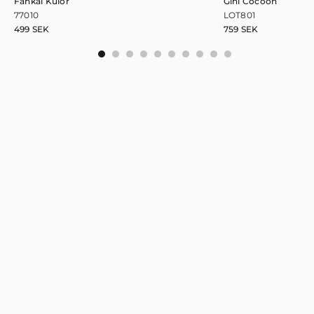
Fänkål Kulör
Gini Cocoon
77010
LOT801
499
SEK
759
SEK
0
1
2
3
4
5
6
7
8
9
Håll dig uppdaterad!
Prenumera på nyhetsbrevet och var först med att få information
om nya kollektioner och artiklar.
Newsletter
Signup
PRENUMERERA