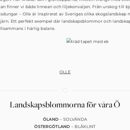
tan finner vi både linnean och liljekonvaljen. Från urskog till b
sdungar – Olle är inspirerat av Sveriges olika skogslandskap
tjärn. Ett perfekt exempel där landskapsblommor och landska
illsammans i härlig balans.
OLLE
Landskapsblommorna för våra Ö
ÖLAND
– SOLVÄNDA
ÖSTERGÖTLAND
– BLÅKLINT