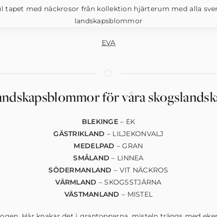
EVA
andskapsblommor för våra skogslandsk
BLEKINGE
– EK
GÄSTRIKLAND
– LILJEKONVALJ
MEDELPAD
– GRAN
SMÅLAND
– LINNEA
SÖDERMANLAND
– VIT NÄCKROS
VÄRMLAND
– SKOGSSTJÄRNA
VÄSTMANLAND
– MISTEL
skogen. Här knakar det i grantopparna, misteln trängs med eke