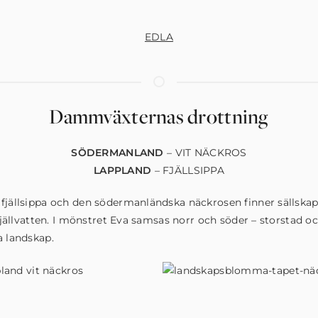
EDLA
Dammväxternas drottning
SÖDERMANLAND
– VIT NÄCKROS
LAPPLAND
– FJÄLLSIPPA
fjällsippa och den södermanländska näckrosen finner sällskap
r fjällvatten. I mönstret Eva samsas norr och söder – storstad o
a landskap.