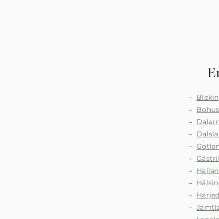
En
Bleki
Bohus
Dalar
Dalsl
Gotla
Gästri
Halla
Hälsi
Härje
Jämtl