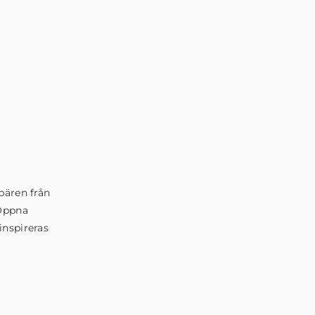
bären från
 Öppna
inspireras