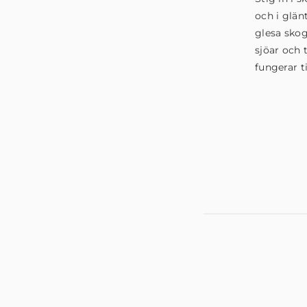
och i glän
glesa skog
sjöar och 
fungerar t