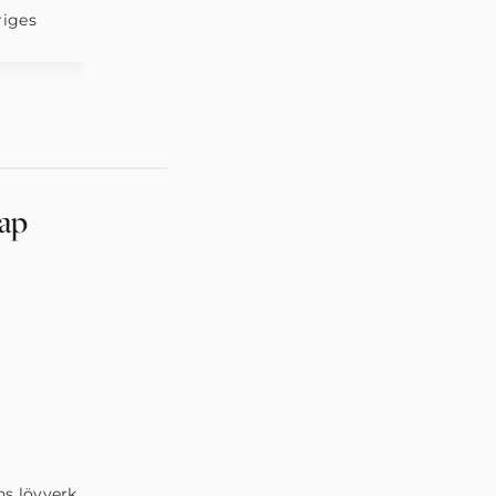
ap
ns lövverk