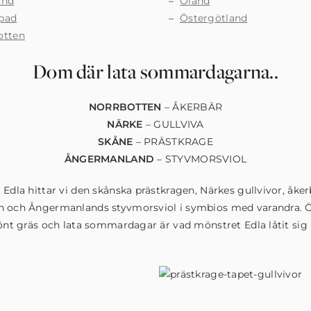
and
Öland
pad
Östergötland
otten
Dom där lata sommardagarna..
NORRBOTTEN
– ÅKERBÄR
NÄRKE
– GULLVIVA
SKÅNE
– PRÄSTKRAGE
ÅNGERMANLAND
– STYVMORSVIOL
 Edla hittar vi den skånska prästkragen, Närkes gullvivor, åker
n och Ångermanlands styvmorsviol i symbios med varandra.
rönt gräs och lata sommardagar är vad mönstret Edla låtit sig 