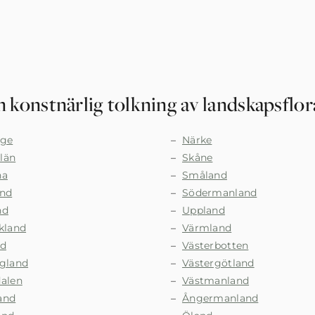
 konstnärlig tolkning av landskapsflo
nge
Närke
län
Skåne
na
Småland
and
Södermanland
nd
Uppland
kland
Värmland
nd
Västerbotten
ngland
Västergötland
dalen
Västmanland
and
Ångermanland