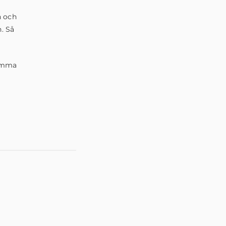
n och
. Så