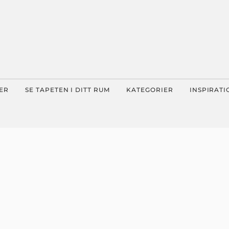
ER
SE TAPETEN I DITT RUM
KATEGORIER
INSPIRATI