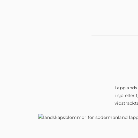
Lapplands 
i sjö elle
vidsträckt