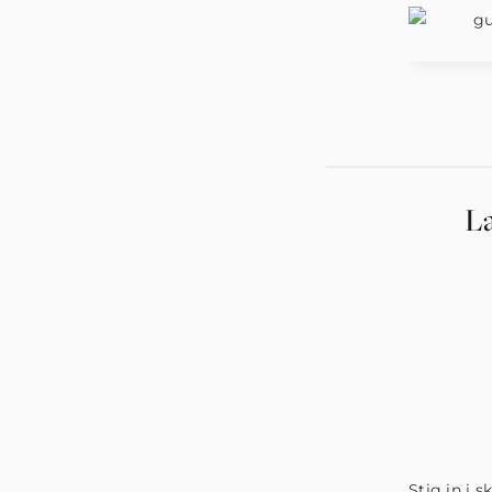
L
Stig in i 