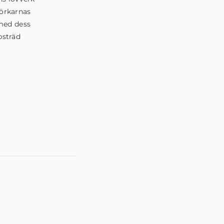
jörkarnas
 med dess
psträd