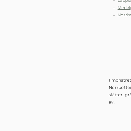
Lappl
Medel
Norrb
I mönstret
Norrbotte
slätter, g
av.