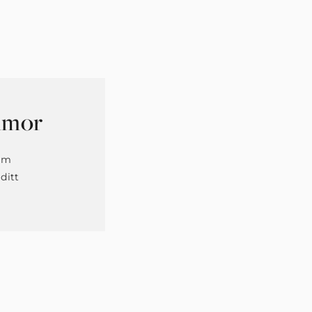
mmor
nom
ditt