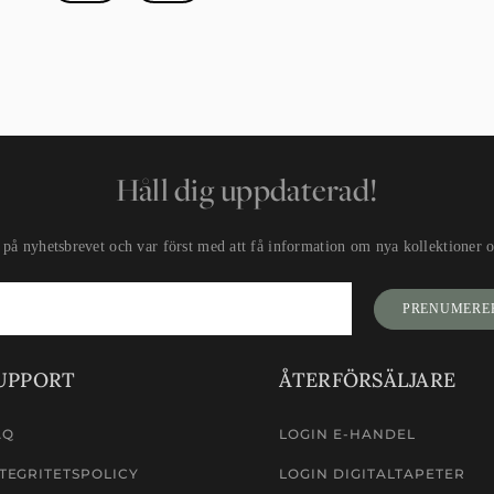
Håll dig uppdaterad!
på nyhetsbrevet och var först med att få information om nya kollektioner oc
PRENUMERE
UPPORT
ÅTERFÖRSÄLJARE
AQ
LOGIN E-HANDEL
TEGRITETSPOLICY
LOGIN DIGITALTAPETER