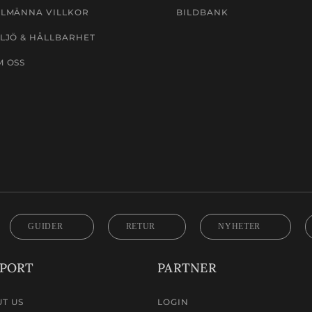
LLMÄNNA VILLKOR
BILDBANK
LJÖ & HÅLLBARHET
M OSS
GUIDER
RETUR
NYHETER
PORT
PARTNER
T US
LOGIN