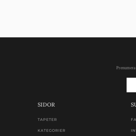
Prenumera 
Newsletter
Signup
SIDOR
S
TAPETER
F
KATEGORIER
IN