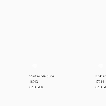
Vinterblå Jute
Enbär
16043
17214
630
SEK
630
S