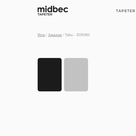
TAPETER
Hem
/
Amazone
/ Tafta – ZON001