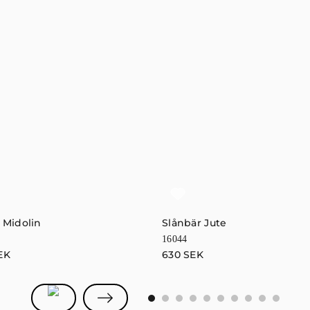
 Midolin
Slånbär Jute
16044
EK
630
SEK
0
1
2
3
4
5
6
7
8
9