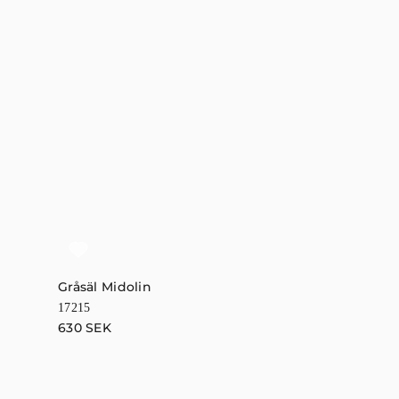
Gråsäl Midolin
Stål Midolin
17215
17216
630
SEK
630
SEK