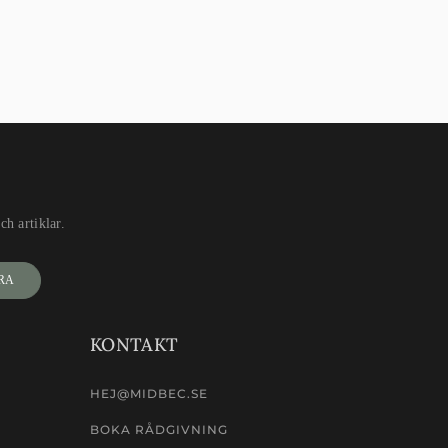
h artiklar.
RA
KONTAKT
HEJ@MIDBEC.SE
BOKA RÅDGIVNING