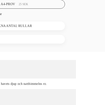
 A4-PROV
25
SEK
ar
KNA ANTAL RULLAR
l havets djup och natthimmelns ro.