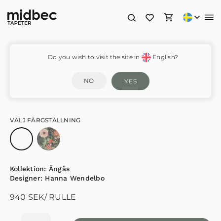
Victoria – 13106
Do you wish to visit the site in
English?
NO
YES
VÄLJ FÄRGSTÄLLNING
Kollektion:
Ängås
Designer:
Hanna Wendelbo
940
SEK
/ RULLE