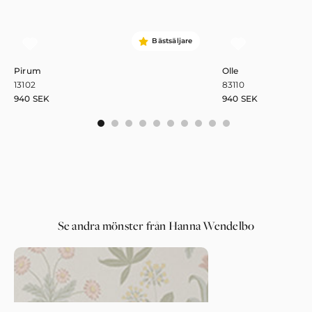
Bästsäljare
Pirum
Olle
13102
83110
940
SEK
940
SEK
0
1
2
3
4
5
6
7
8
9
Se andra mönster från Hanna Wendelbo