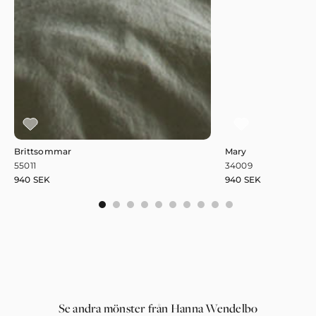
Brittsommar
Mary
55011
34009
940
SEK
940
SEK
0
1
2
3
4
5
6
7
8
9
Se andra mönster från Hanna Wendelbo