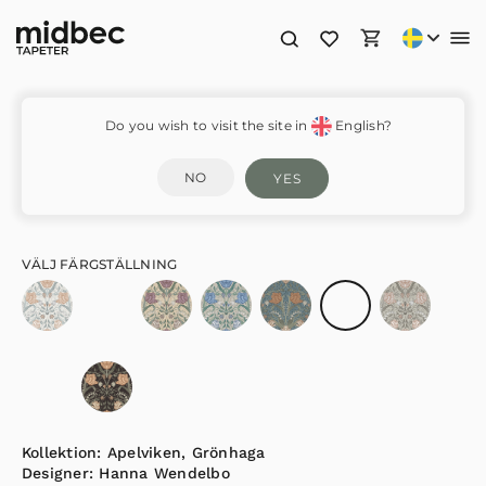
Filippa – 33010
Do you wish to visit the site in
English?
NO
YES
VÄLJ FÄRGSTÄLLNING
Kollektion:
Apelviken
,
Grönhaga
Designer:
Hanna Wendelbo