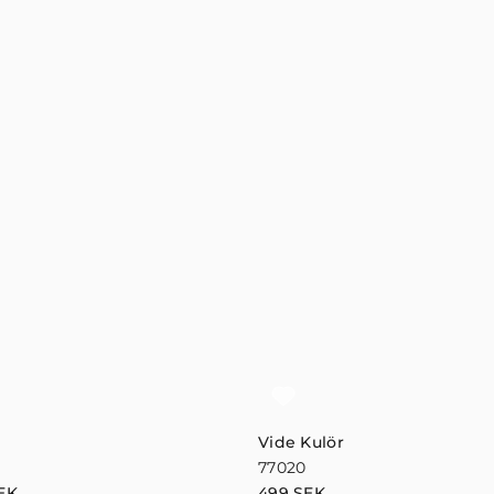
Vide Kulör
77020
EK
499
SEK