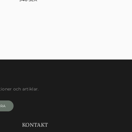
oner och artiklar.
ERA
KONTAKT