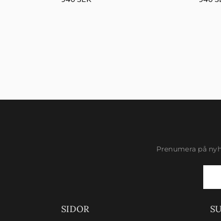
Prenumera på nyhe
Newsletter
Signup
SIDOR
S