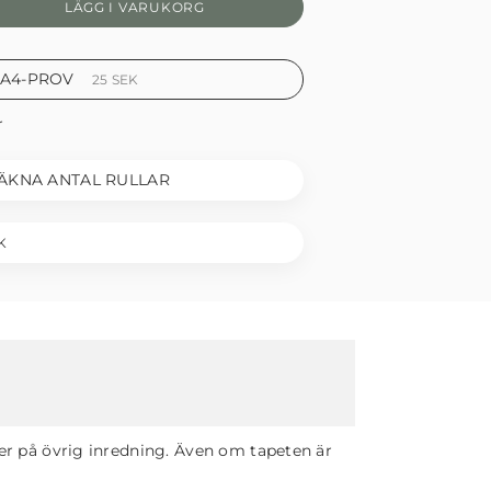
LÄGG I VARUKORG
 A4-PROV
25
SEK
r
ÄKNA ANTAL RULLAR
K
er på övrig inredning. Även om tapeten är