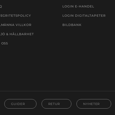
Q
LOGIN E-HANDEL
TEGRITETSPOLICY
LOGIN DIGITALTAPETER
LMÄNNA VILLKOR
BILDBANK
LJÖ & HÅLLBARHET
 OSS
GUIDER
RETUR
NYHETER