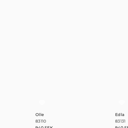
Olle
Edla
83110
83131
940
SEK
940
S