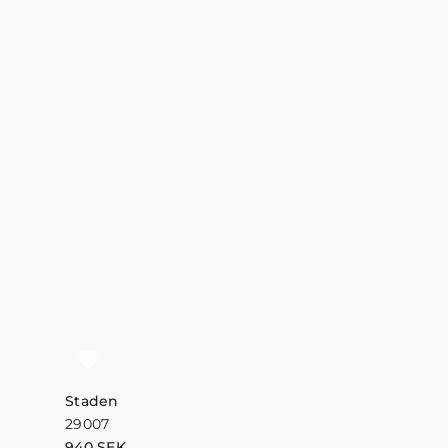
Staden
Vitmossa Jut
29007
16020
940
SEK
630
SEK