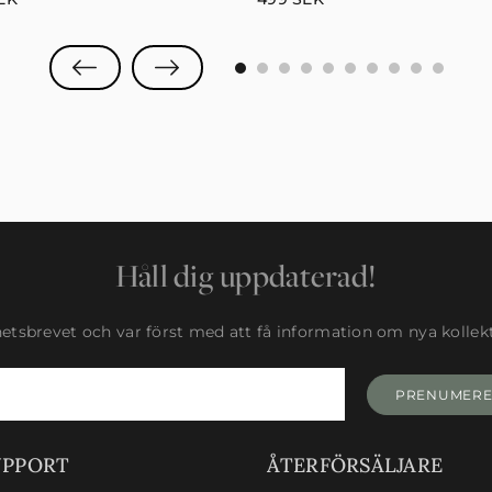
0
1
2
3
4
5
6
7
8
9
Håll dig uppdaterad!
tsbrevet och var först med att få information om nya kollekti
PRENUMER
UPPORT
ÅTERFÖRSÄLJARE