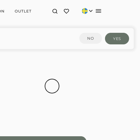
ON
OUTLET
NO
YES