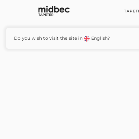
TAPET
Hem
/
Collage
/ 484564
Do you wish to visit the site in
English?