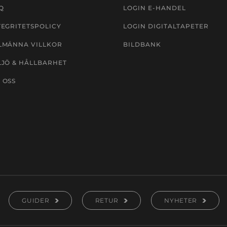
Q
LOGIN E-HANDEL
TEGRITETSPOLICY
LOGIN DIGITALTAPETER
LMÄNNA VILLKOR
BILDBANK
LJÖ & HÅLLBARHET
 OSS
GUIDER
RETUR
NYHETER