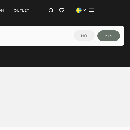
ON
OUTLET
NO
YES