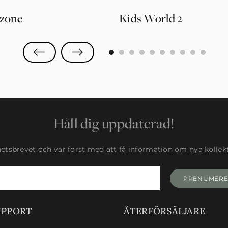
zone
Kids World 2
0
1
2
3
4
5
6
7
8
9
Håll dig uppdaterad!
tsbrevet och var först med att få information om nya kollekti
PRENUMER
UPPORT
ÅTERFÖRSÄLJARE