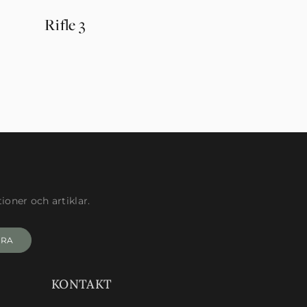
Rifle 3
Florin
oner och artiklar.
ERA
KONTAKT