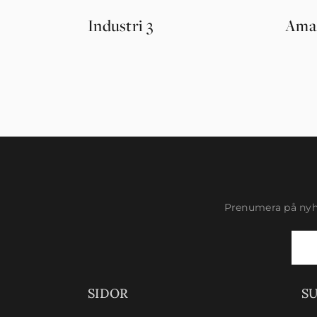
Industri 3
Ama
Prenumera på nyhe
Newsletter
Signup
SIDOR
S