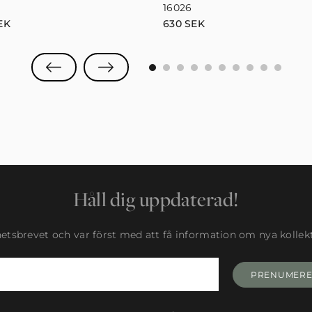
16026
EK
630
SEK
0
1
2
3
4
5
6
7
8
9
Håll dig uppdaterad!
tsbrevet och var först med att få information om nya kollekti
PRENUMER