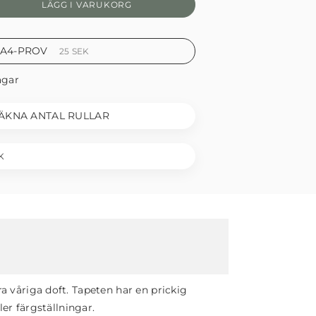
LÄGG I VARUKORG
 A4-PROV
25
SEK
agar
ÄKNA ANTAL RULLAR
K
a våriga doft. Tapeten har en prickig
er färgställningar.