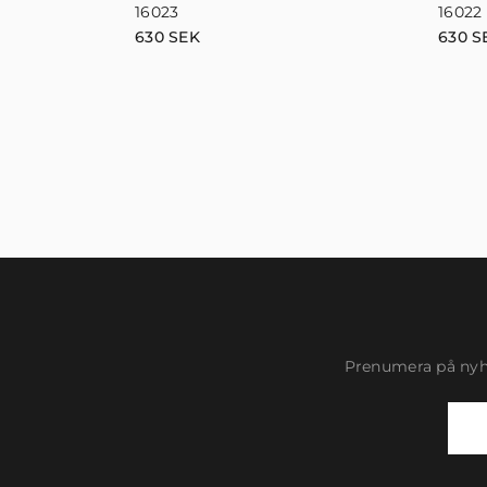
16023
16022
630
SEK
630
S
Prenumera på nyhe
Newsletter
Signup