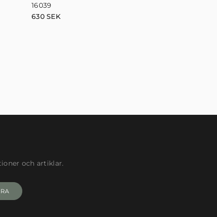
16039
16041
630
SEK
630
SEK
oner och artiklar.
ERA