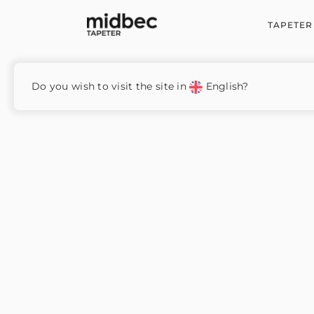
TAPETER
Hem
/
Colours
/ Rythm Moss – RYT008
Do you wish to visit the site in
English?