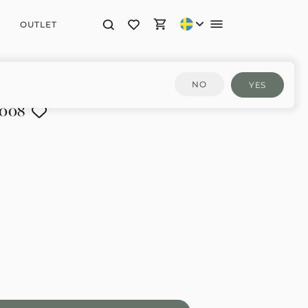
OUTLET
NO
YES
T008