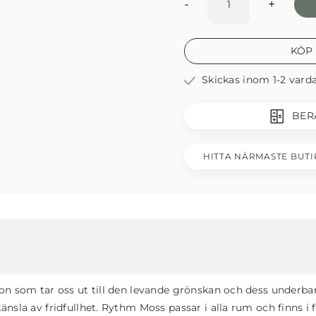
-
+
KÖP
Skickas inom 1-2 vard
BER
HITTA NÄRMASTE BUTI
on som tar oss ut till den levande grönskan och dess underbar
sla av fridfullhet. Rythm Moss passar i alla rum och finns i fl