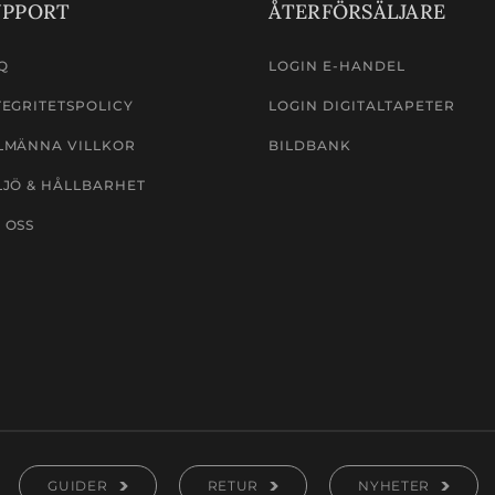
UPPORT
ÅTERFÖRSÄLJARE
Q
LOGIN E-HANDEL
TEGRITETSPOLICY
LOGIN DIGITALTAPETER
LMÄNNA VILLKOR
BILDBANK
LJÖ & HÅLLBARHET
 OSS
GUIDER
RETUR
NYHETER