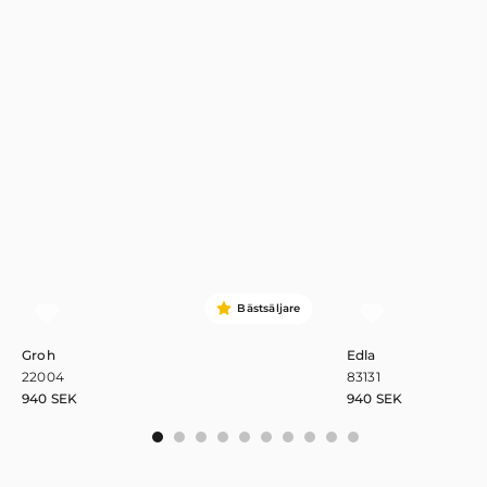
Bästsäljare
Groh
Edla
22004
83131
940
SEK
940
SEK
0
1
2
3
4
5
6
7
8
9