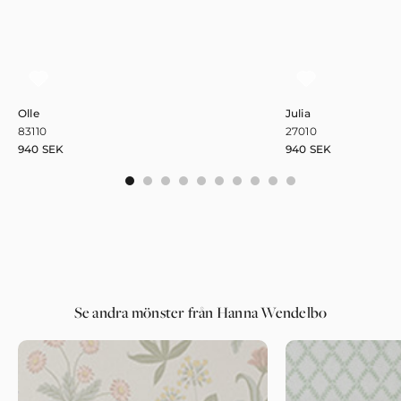
Olle
Julia
83110
27010
940
SEK
940
SEK
0
1
2
3
4
5
6
7
8
9
Se andra mönster från Hanna Wendelbo