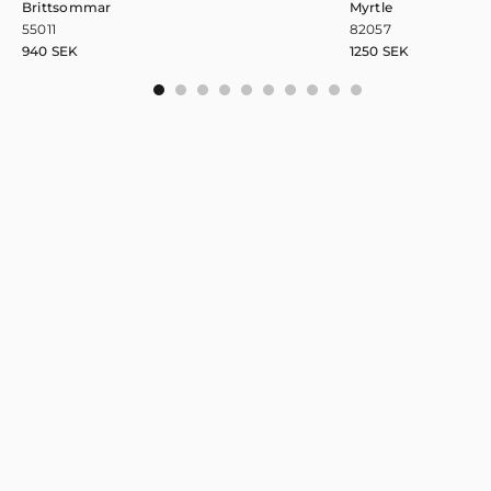
Brittsommar
Myrtle
55011
82057
940
SEK
1250
SEK
0
1
2
3
4
5
6
7
8
9
Se andra mönster från William Morris