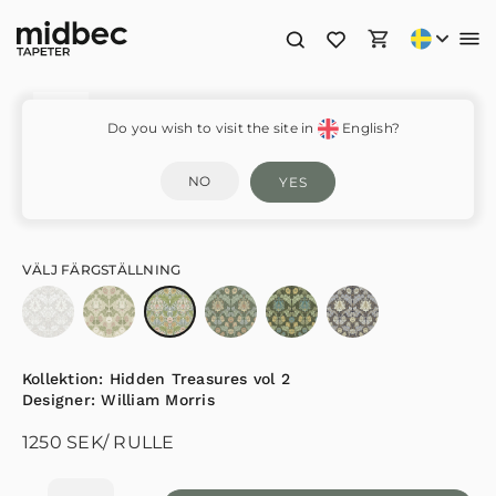
Myrtle – 82058
Do you wish to visit the site in
English?
NO
YES
VÄLJ FÄRGSTÄLLNING
Kollektion:
Hidden Treasures vol 2
Designer:
William Morris
1250
SEK
/ RULLE