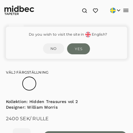
Vine Embroidery – HT84002
Do you wish to visit the site in
English?
NO
YES
VÄLJ FÄRGSTÄLLNING
Kollektion:
Hidden Treasures vol 2
Designer:
William Morris
2400
SEK
/ RULLE