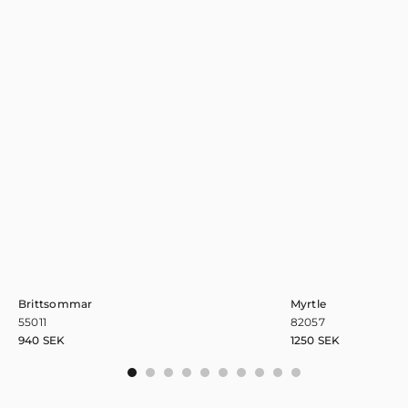
Brittsommar
Myrtle
55011
82057
940
SEK
1250
SEK
0
1
2
3
4
5
6
7
8
9