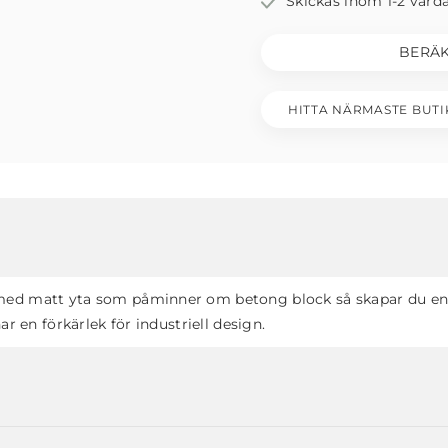
Skickas inom 1-2 vard
BERÄK
HITTA NÄRMASTE BUTI
ed matt yta som påminner om betong block så skapar du enke
ar en förkärlek för industriell design.