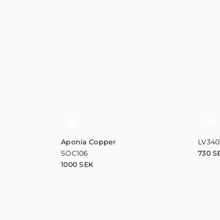
Aponia Copper
LV340
SOC106
730
S
1000
SEK