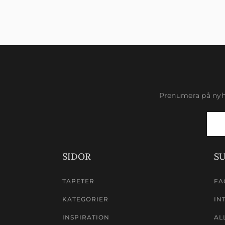
Prenumera på nyhe
Newsletter
Signup
SIDOR
S
TAPETER
FA
KATEGORIER
IN
INSPIRATION
AL