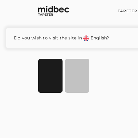
TAPETER
Hem
/
Inspire
/ 221071
Do you wish to visit the site in
English?