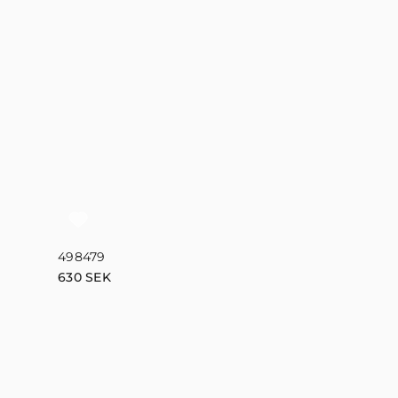
498479
Aponia Dove
630
SEK
SOC102
1000
SEK