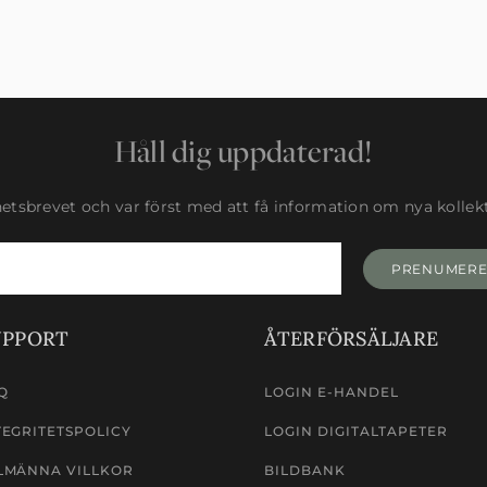
Håll dig uppdaterad!
tsbrevet och var först med att få information om nya kollekti
PRENUMER
UPPORT
ÅTERFÖRSÄLJARE
Q
LOGIN E-HANDEL
TEGRITETSPOLICY
LOGIN DIGITALTAPETER
LMÄNNA VILLKOR
BILDBANK