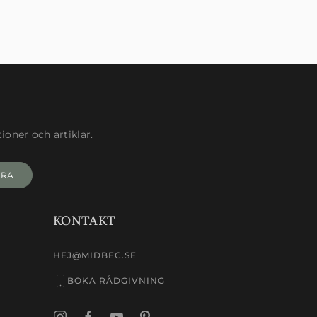
oner och artiklar.
ERA
KONTAKT
HEJ@MIDBEC.SE
BOKA RÅDGIVNING