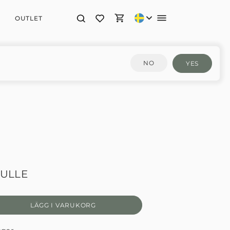
OUTLET
NO
YES
RULLE
LÄGG I VARUKORG