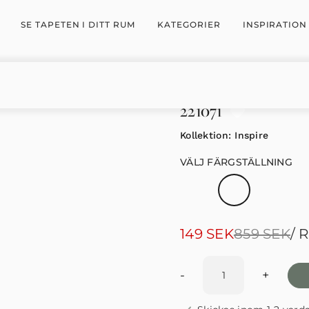
SE TAPETEN I DITT RUM
KATEGORIER
INSPIRATION
221071
Kollektion:
Inspire
VÄLJ FÄRGSTÄLLNING
Det
Det
149
SEK
859
SEK
/ 
ursprungliga
nuvarande
priset
priset
-
+
var:
är:
859 SEK.
149 SEK.