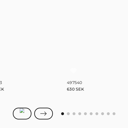
3
497540
EK
630
SEK
0
1
2
3
4
5
6
7
8
9