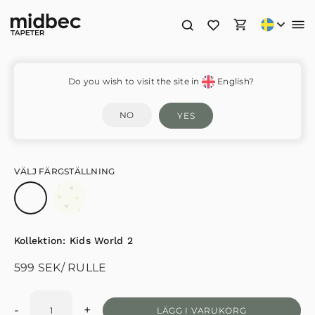
301717
Do you wish to visit the site in
English?
NO
YES
VÄLJ FÄRGSTÄLLNING
Kollektion:
Kids World 2
599
SEK
/ RULLE
-
+
LÄGG I VARUKORG