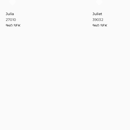
Julia
Juliet
27010
39032
940
SEK
940
SEK
0
1
2
3
4
5
6
7
8
9
Håll dig uppdaterad!
Prenumera på nyhetsbrevet och var först med att få information
om nya kollektioner och artiklar.
Newsletter
Signup