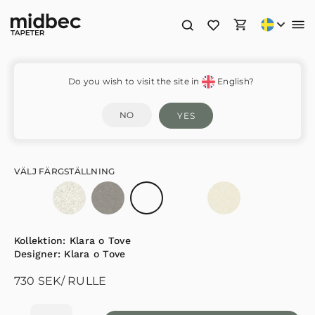
Landskapsdjur – 26023
Do you wish to visit the site in
English?
NO
YES
VÄLJ FÄRGSTÄLLNING
Kollektion:
Klara o Tove
Designer:
Klara o Tove
730
SEK
/ RULLE