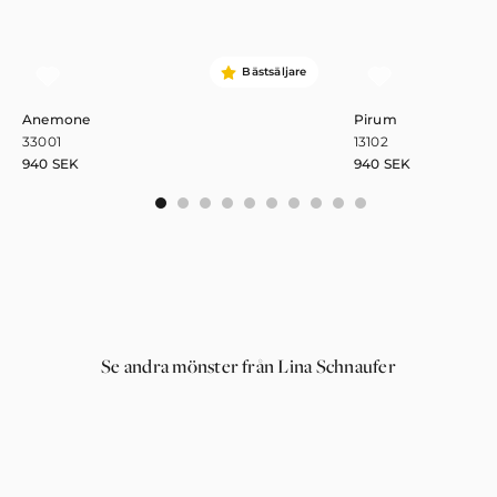
Bästsäljare
Anemone
Pirum
33001
13102
940
SEK
940
SEK
0
1
2
3
4
5
6
7
8
9
Se andra mönster från Lina Schnaufer