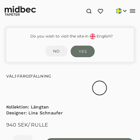
Bygga Bo – 63006
Do you wish to visit the site in
English?
NO
YES
VÄLJ FÄRGSTÄLLNING
Kollektion:
Längtan
Designer:
Lina Schnaufer
940
SEK
/ RULLE