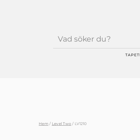
Products
search
TAPET
Hem
/
Level Two
/ LV1210