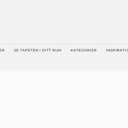
ER
SE TAPETEN I DITT RUM
KATEGORIER
INSPIRATI