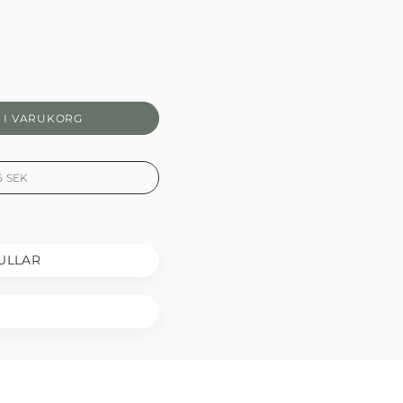
 I VARUKORG
5
SEK
ULLAR