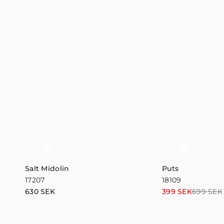
Salt Midolin
Puts
17207
18109
Det
Det
630
SEK
399
SEK
699
SEK
ursprungliga
nuvarande
priset
priset