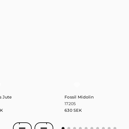
s Jute
Fossil Midolin
17205
EK
630
SEK