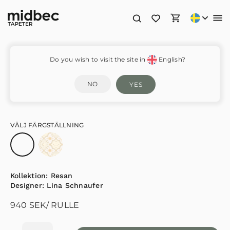
Sol&Måne – 29031
Do you wish to visit the site in
English?
NO
YES
VÄLJ FÄRGSTÄLLNING
Kollektion:
Resan
Designer:
Lina Schnaufer
940
SEK
/ RULLE