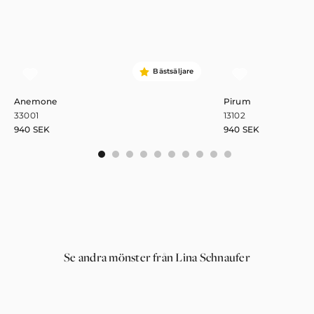
Bästsäljare
Anemone
Pirum
33001
13102
940
SEK
940
SEK
0
1
2
3
4
5
6
7
8
9
Se andra mönster från Lina Schnaufer