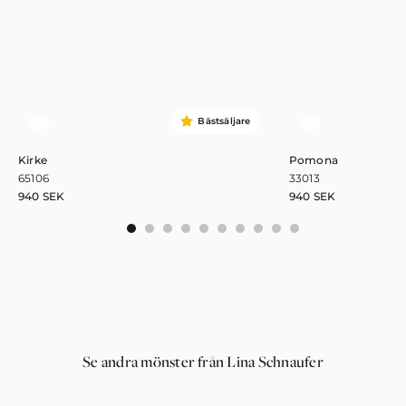
Bästsäljare
Kirke
Pomona
65106
33013
940
SEK
940
SEK
0
1
2
3
4
5
6
7
8
9
Se andra mönster från Lina Schnaufer