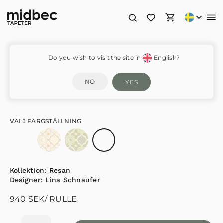
Sol&Måne – 29034
Do you wish to visit the site in
English?
NO
YES
VÄLJ FÄRGSTÄLLNING
Kollektion:
Resan
Designer:
Lina Schnaufer
940
SEK
/ RULLE