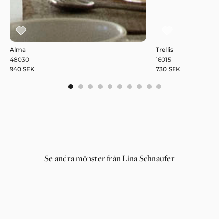
Alma
Trellis
48030
16015
940
SEK
730
SEK
0
1
2
3
4
5
6
7
8
9
Se andra mönster från Lina Schnaufer