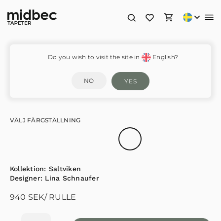
Alma – 48032
Do you wish to visit the site in
English?
NO
YES
VÄLJ FÄRGSTÄLLNING
Kollektion:
Saltviken
Designer:
Lina Schnaufer
940
SEK
/ RULLE