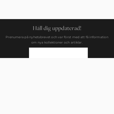
Håll dig uppdaterad!
Prenumera på nyhetsbrevet och var först med att få information
om nya kollektioner och artiklar.
Newsletter
Signup
PRENUMERERA
SIDOR
SUPPORT
TAPETER
FAQ
KATEGORIER
INTEGRITETSPOLICY
INSPIRATION
ALLMÄNNA VILLKOR