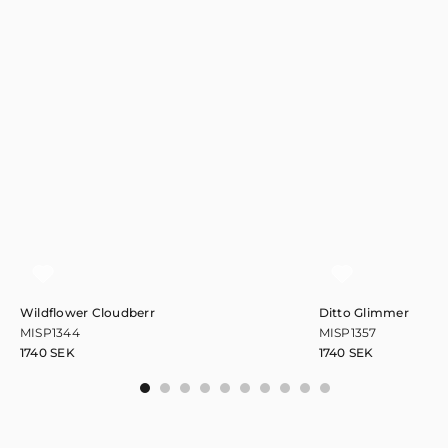
Wildflower Cloudberr
Ditto Glimmer
MISP1344
MISP1357
1740
SEK
1740
SEK
0
1
2
3
4
5
6
7
8
9