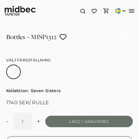
Bottles – MISP1312
VÄLJ FÄRGSTÄLLNING
Kollektion:
Seven Sisters
1740
SEK
/ RULLE
-
+
LÄGG I VARUKORG