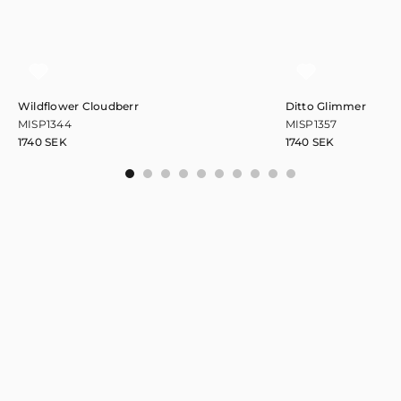
Wildflower Cloudberr
Ditto Glimmer
MISP1344
MISP1357
1740
SEK
1740
SEK
0
1
2
3
4
5
6
7
8
9
Håll dig uppdaterad!
Prenumera på nyhetsbrevet och var först med att få information
om nya kollektioner och artiklar.