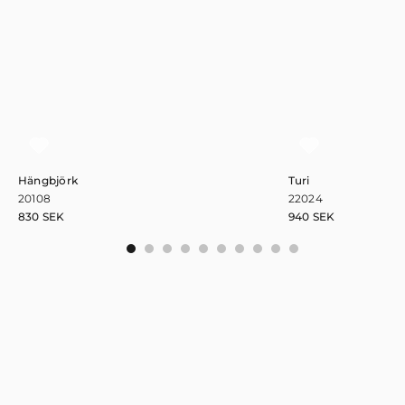
Hängbjörk
Turi
20108
22024
830
SEK
940
SEK
0
1
2
3
4
5
6
7
8
9
Håll dig uppdaterad!