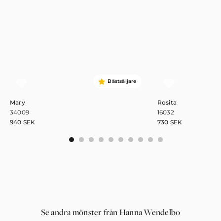
Bästsäljare
Mary
Rosita
34009
16032
940
SEK
730
SEK
0
1
2
3
4
5
6
7
8
9
Se andra mönster från Hanna Wendelbo