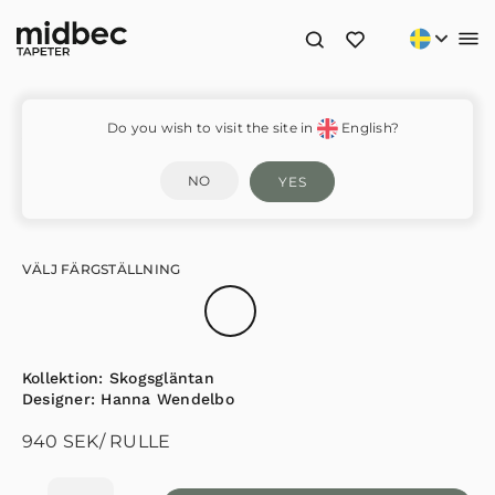
Athena – 15916
Do you wish to visit the site in
English?
NO
YES
VÄLJ FÄRGSTÄLLNING
Kollektion:
Skogsgläntan
Designer:
Hanna Wendelbo
940
SEK
/ RULLE