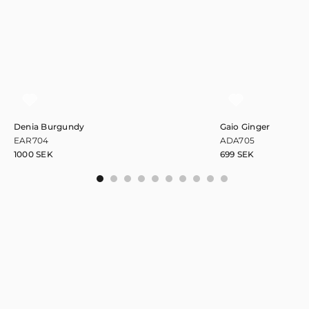
Denia Burgundy
Gaio Ginger
EAR704
ADA705
1000
SEK
699
SEK
0
1
2
3
4
5
6
7
8
9
Håll dig uppdaterad!