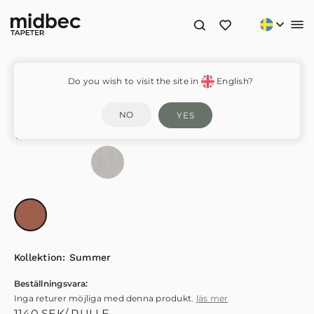
Orbit Mandarin – AGA702
Do you wish to visit the site in
English?
NO
YES
VÄLJ FÄRGSTÄLLNING
Kollektion:
Summer
Beställningsvara:
Inga returer möjliga med denna produkt.
läs mer
1140
SEK
/ RULLE