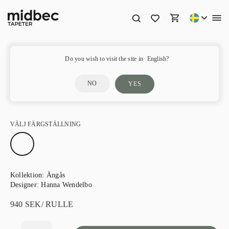
Fredrik – 13120
Do you wish to visit the site in
English?
NO
YES
VÄLJ FÄRGSTÄLLNING
Kollektion:
Ängås
Designer:
Hanna Wendelbo
940
SEK
/ RULLE