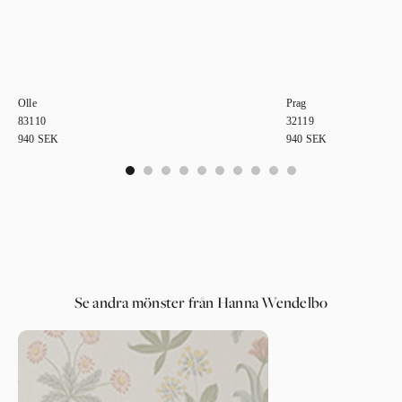
Olle
Prag
83110
32119
940
SEK
940
SEK
0
1
2
3
4
5
6
7
8
9
Se andra mönster från Hanna Wendelbo