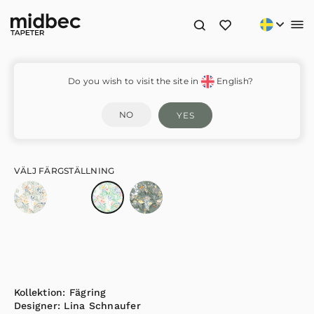
Brittsommar – 22007
Do you wish to visit the site in
English?
NO
YES
VÄLJ FÄRGSTÄLLNING
Kollektion:
Fägring
Designer:
Lina Schnaufer