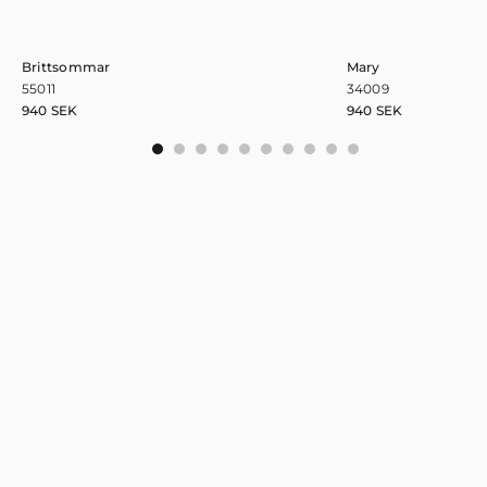
Brittsommar
Mary
55011
34009
940
SEK
940
SEK
0
1
2
3
4
5
6
7
8
9
Se andra mönster från Lina Schnaufer