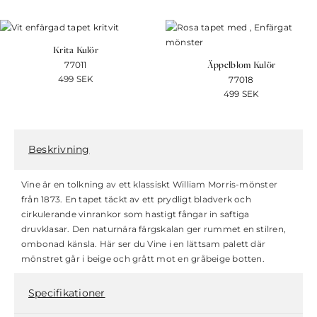
Krita Kulör
Äppelblom Kulör
77011
499
SEK
77018
499
SEK
Beskrivning
Vine är en tolkning av ett klassiskt William Morris-mönster
från 1873. En tapet täckt av ett prydligt bladverk och
cirkulerande vinrankor som hastigt fångar in saftiga
druvklasar. Den naturnära färgskalan ger rummet en stilren,
ombonad känsla. Här ser du Vine i en lättsam palett där
mönstret går i beige och grått mot en gråbeige botten.
Specifikationer