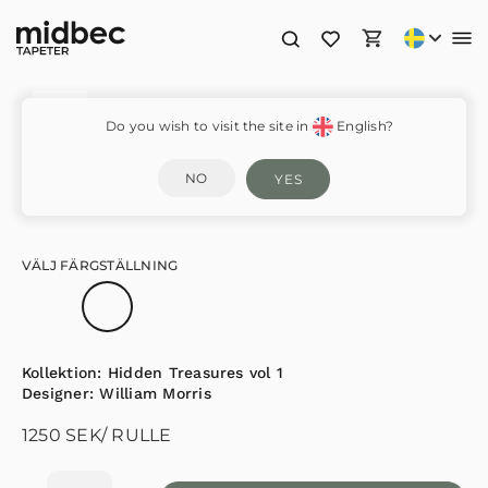
Vine – 82017
Do you wish to visit the site in
English?
NO
YES
VÄLJ FÄRGSTÄLLNING
Kollektion:
Hidden Treasures vol 1
Designer:
William Morris
1250
SEK
/ RULLE