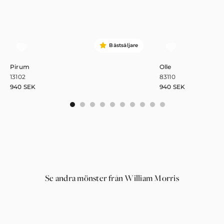
Bästsäljare
Pirum
Olle
13102
83110
940
SEK
940
SEK
0
1
2
3
4
5
6
7
8
9
Se andra mönster från William Morris