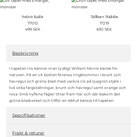
Snövit Kulör
Tallbarr Midolin
77012
17219
499
SEK
630
SEK
Beskrivning
I tapeten Iris känner man tydligt William Morris kärlek för
naturen. På en vit botten förenas ringblommor i brunt och
havregul och gröna blad med vackra iris på ljusgrön stjälk i
två olika färgställningar, brunt och havregul samt orange och
rosa. Små nyfikna fåglar tittar fram här och där bakom det
gröna bladverket och tillför en lekfull känsla till tapeten.
Specifikationer
Frakt & returer