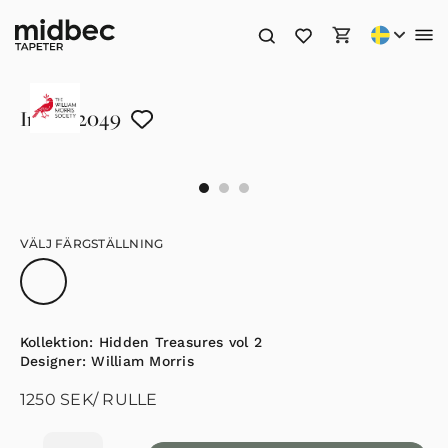
Iris – 82049
VÄLJ FÄRGSTÄLLNING
Kollektion:
Hidden Treasures vol 2
Designer:
William Morris
1250
SEK
/ RULLE