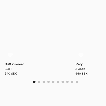
Brittsommar
Mary
55011
34009
940
SEK
940
SEK
0
1
2
3
4
5
6
7
8
9