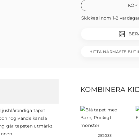
KÖP
Skickas inom 1-2 vardaga
BER
HITTA NÄRMASTE BUTI
KOMBINERA KI
 ljusblårandiga tapet
och rogivande känsla
ång går tapeten utmärkt
ionen.
252033