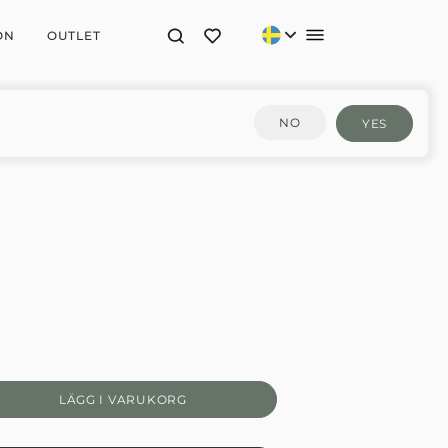
ON
OUTLET
NO
YES
LÄGG I VARUKORG