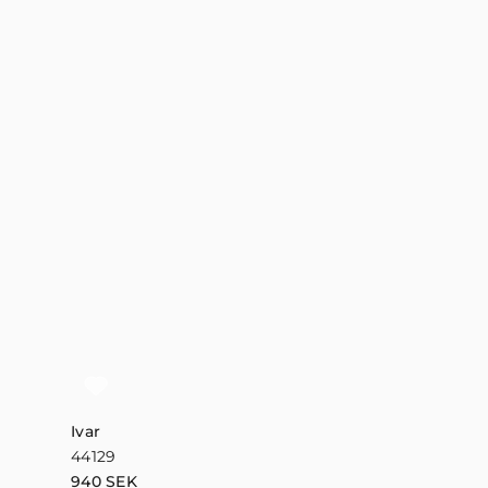
Ivar
Havet
44129
29018
940
SEK
940
SEK