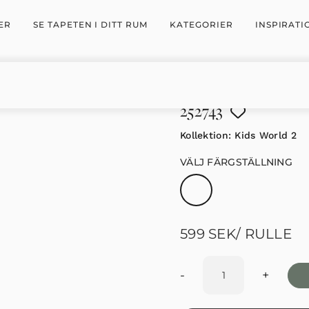
ER
SE TAPETEN I DITT RUM
KATEGORIER
INSPIRATI
252743
Kollektion:
Kids World 2
VÄLJ FÄRGSTÄLLNING
599
SEK
/ RULLE
-
+