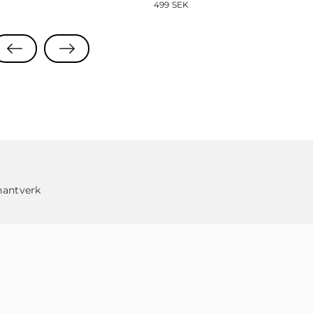
499
SEK
hantverk