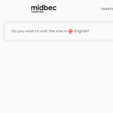
TAPET
Hem
/
Kids World 2
/ 252743
Do you wish to visit the site in
English?