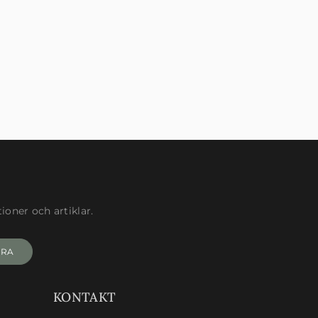
oner och artiklar.
ERA
KONTAKT