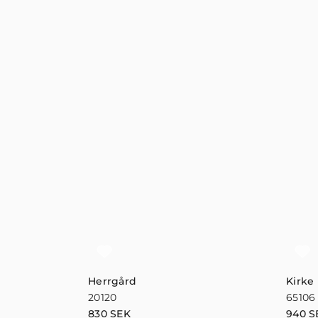
Herrgård
Kirke
20120
65106
830
SEK
940
S