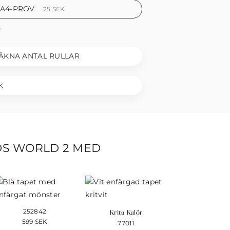
 A4-PROV
25
SEK
r
ÄKNA ANTAL RULLAR
K
DS WORLD 2 MED
252842
Krita Kulör
599
SEK
77011