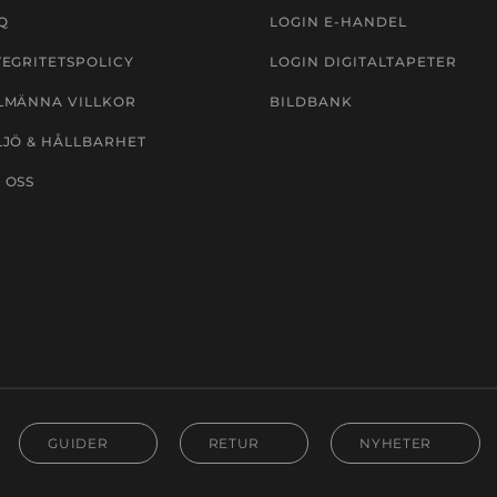
Q
LOGIN E-HANDEL
TEGRITETSPOLICY
LOGIN DIGITALTAPETER
LMÄNNA VILLKOR
BILDBANK
LJÖ & HÅLLBARHET
 OSS
GUIDER
RETUR
NYHETER