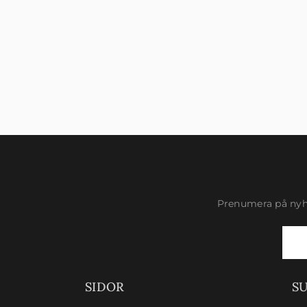
Prenumera på nyhe
Newsletter
Signup
SIDOR
S