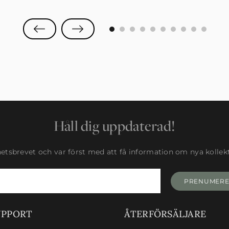
0
1
2
3
4
5
6
7
8
9
Håll dig uppdaterad!
tsbrevet och var först med att få information om nya kollekti
PRENUMER
UPPORT
ÅTERFÖRSÄLJARE