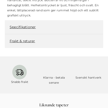
handritat, textilt intryck. Botten är vit och linjerna går i
behagligt blått. Helhetsintrycket är ljust, fräscht och svalt. En
enkel, lättplacerad rand som ger rummet höjd och ett subtilt
grafiskt uttryck.
Specifikationer
Frakt & returer
Klarna - betala
Svenskt hantverk
Snabb frakt
senare
Liknande tapeter