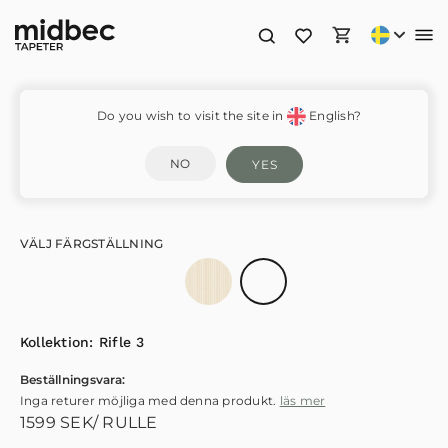
Rickrack – RF7555
Do you wish to visit the site in
English?
NO
YES
VÄLJ FÄRGSTÄLLNING
Kollektion:
Rifle 3
Beställningsvara:
Inga returer möjliga med denna produkt.
läs mer
1599
SEK
/ RULLE