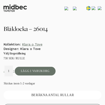
Blåklocka – 26014
Kollektion:
Klara o Tove
Designer:
Klara o Tove
Välj färgställning
730
SEK
/ RULLE
-
+
LÄGG I VARUKORG
Skickas inom 1-2 vardagar
BERÄKNA ANTAL RULLAR