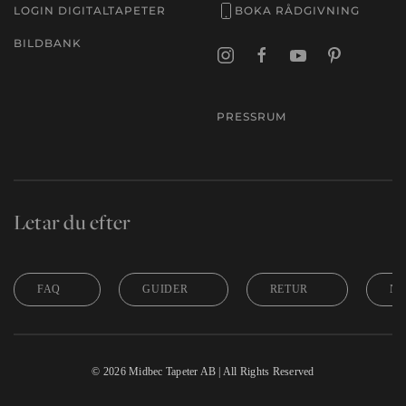
LOGIN DIGITALTAPETER
BOKA RÅDGIVNING
BILDBANK
PRESSRUM
Letar du efter
FAQ
GUIDER
RETUR
NY
©
2026
Midbec Tapeter AB | All Rights Reserved