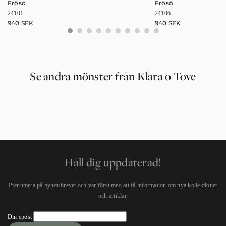
Frösö
Frösö
24101
24106
940
SEK
940
SEK
0
1
2
3
4
5
6
7
8
9
Se andra mönster från Klara o Tove
Håll dig uppdaterad!
Prenumera på nyhetsbrevet och var först med att få information om nya kollektioner
och artiklar.
Newsletter
Din epost