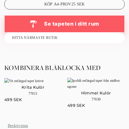
KÖP A4-PROV
25
SEK
Se tapeten i ditt rum
HITTA NÄRMASTE BUTIK
KOMBINERA BLÅKLOCKA MED
Krita Kulör
Himmel Kulör
77011
499
SEK
77030
499
SEK
Beskrivning