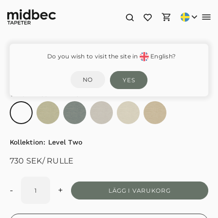
LV1601
Do you wish to visit the site in
English?
NO
YES
VÄLJ FÄRGSTÄLLNING
Kollektion:
Level Two
730
SEK
/ RULLE
-
+
LÄGG I VARUKORG