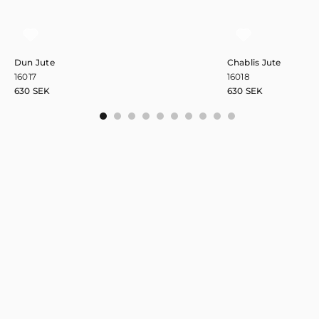
Dun Jute
Chablis Jute
16017
16018
630
SEK
630
SEK
0
1
2
3
4
5
6
7
8
9
Håll dig uppdaterad!
Prenumera på nyhetsbrevet och var först med att få information
om nya kollektioner och artiklar.
Newsletter
Signup