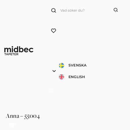
Products
search
SVENSKA
ENGLISH
Anna – 55004