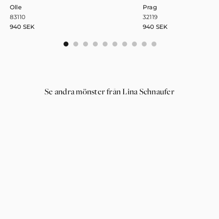
Olle
Prag
83110
32119
940
SEK
940
SEK
0
1
2
3
4
5
6
7
8
9
Se andra mönster från Lina Schnaufer