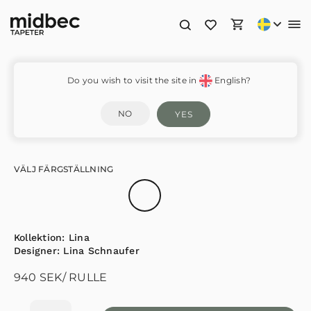
Ulla Britt – 55030
Do you wish to visit the site in
English?
NO
YES
VÄLJ FÄRGSTÄLLNING
Kollektion:
Lina
Designer:
Lina Schnaufer
940
SEK
/ RULLE