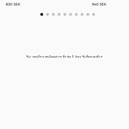
830
SEK
940
SEK
0
1
2
3
4
5
6
7
8
9
Se andra mönster från Lina Schnaufer