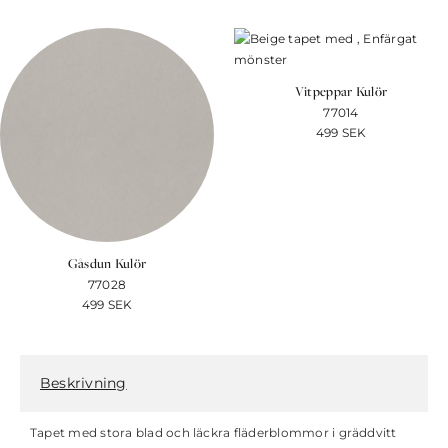
Vitpeppar Kulör
77014
499
SEK
Gåsdun Kulör
77028
499
SEK
Beskrivning
Tapet med stora blad och läckra fläderblommor i gräddvitt