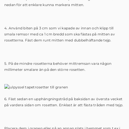
nedan för att enklare kunna markera mitten.
4. Använd biten på 3 cm som vi kapade av innan och klipp till
smala remsor med ca 1 cm bredd som ska fästas på mitten av
rosetterna. Fäst dem runt mitten med dubbelhäftande tejp.
5. På de mindre rosetterna behöver mittremsan vara någon
millimeter smalare än på den större rosetten.
6.
Fäst sedan en upphängningstråd på baksidan av översta vecket
på vardera sidan om rosetten. Enklast är att fästa tråden med tejp.
Placera dem i granen eller på an annan plats i hemmet som t.ex i