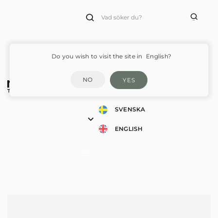
Products
search
Do you wish to visit the site in
English?
NO
YES
SVENSKA
ENGLISH