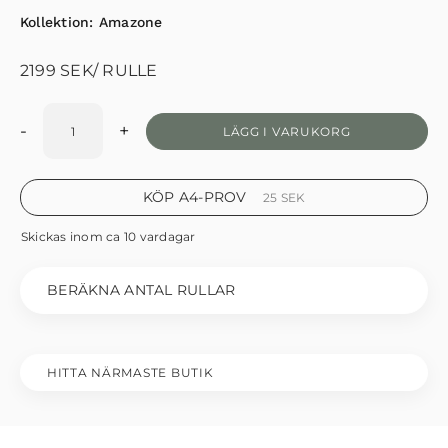
Kollektion:
Amazone
2199
SEK
/ RULLE
-
+
LÄGG I VARUKORG
KÖP A4-PROV
25
SEK
Skickas inom ca 10 vardagar
BERÄKNA ANTAL RULLAR
HITTA NÄRMASTE BUTIK