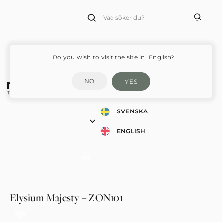
Products
search
Do you wish to visit the site in
English?
NO
YES
SVENSKA
ENGLISH
Elysium Majesty – ZON101