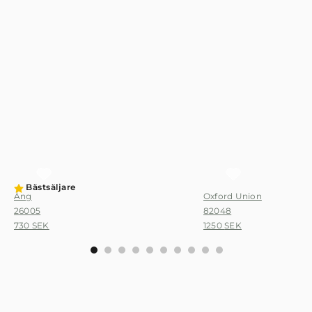
Bästsäljare
Äng
Oxford Union
26005
82048
730
SEK
1250
SEK
0
1
2
3
4
5
6
7
8
9
Det ska vara roligt och enkelt med tapet, därför har vi
tagit fram en tapetkalkylator där du snabbt kan räkna ut
hur många tapetrullar du behöver när du tapetserar.