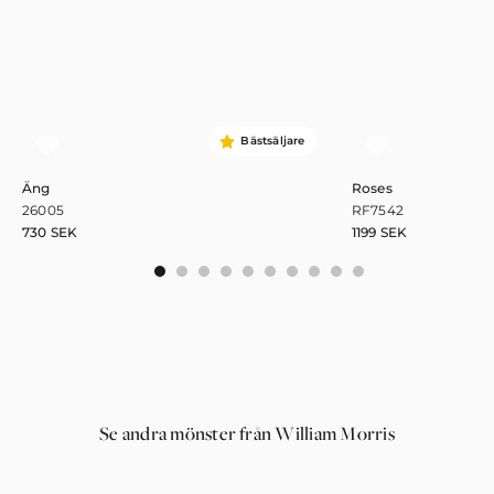
Bästsäljare
Äng
Roses
26005
RF7542
730
SEK
1199
SEK
0
1
2
3
4
5
6
7
8
9
Se andra mönster från William Morris