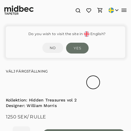
Oxford Union – 82048
Do you wish to visit the site in
English?
NO
YES
VÄLJ FÄRGSTÄLLNING
Kollektion:
Hidden Treasures vol 2
Designer:
William Morris
1250
SEK
/ RULLE