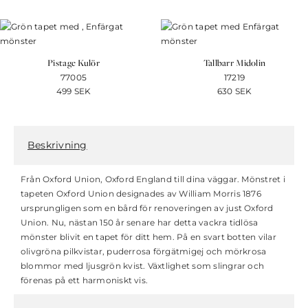
Pistage Kulör
Tallbarr Midolin
77005
17219
499
SEK
630
SEK
Beskrivning
Från Oxford Union, Oxford England till dina väggar. Mönstret i
tapeten Oxford Union designades av William Morris 1876
ursprungligen som en bård för renoveringen av just Oxford
Union. Nu, nästan 150 år senare har detta vackra tidlösa
mönster blivit en tapet för ditt hem. På en svart botten vilar
olivgröna pilkvistar, puderrosa förgätmigej och mörkrosa
blommor med ljusgrön kvist. Växtlighet som slingrar och
förenas på ett harmoniskt vis.