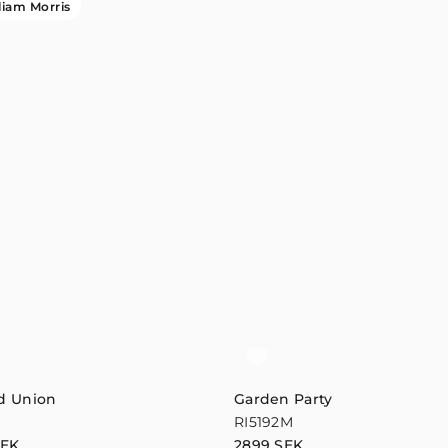
liam Morris
d Union
Garden Party
8
RI5192M
SEK
2899
SEK