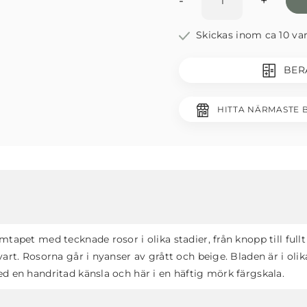
-
+
Skickas inom ca 10 va
BER
HITTA NÄRMASTE 
omtapet med tecknade rosor i olika stadier, från knopp till f
art. Rosorna går i nyanser av grått och beige. Bladen är i oli
d en handritad känsla och här i en häftig mörk färgskala.