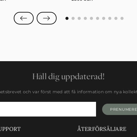
0
1
2
3
4
5
6
7
8
9
Håll dig uppdaterad!
tsbrevet och var först med att få information om nya kollekti
PRENUMER
UPPORT
ÅTERFÖRSÄLJARE