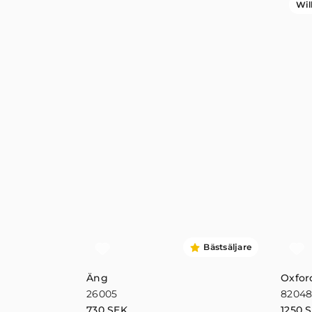
Wil
Bästsäljare
Äng
Oxfor
26005
8204
730
SEK
1250