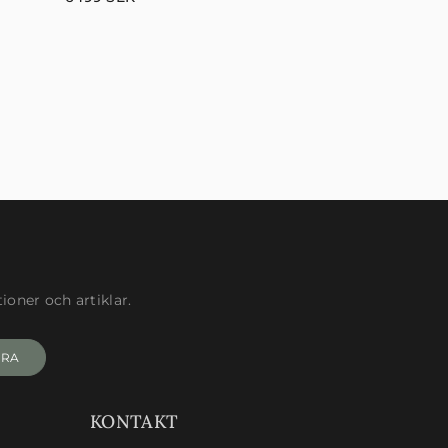
oner och artiklar.
ERA
KONTAKT