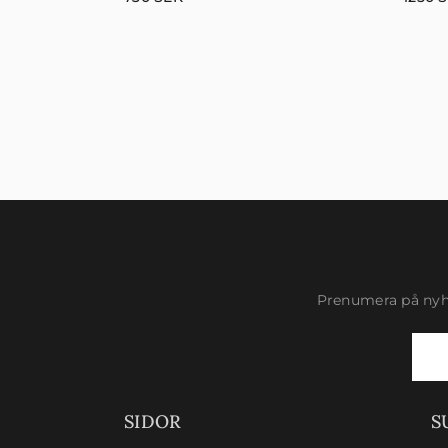
Prenumera på nyhe
Newsletter
Signup
SIDOR
S