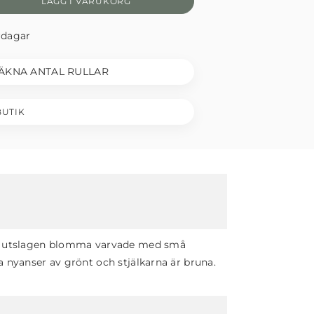
LÄGG I VARUKORG
rdagar
ÄKNA ANTAL RULLAR
BUTIK
ullt utslagen blomma varvade med små
ka nyanser av grönt och stjälkarna är bruna.