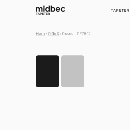
TAPETER
Hem
/
Rifle 3
/ Roses – RF7542