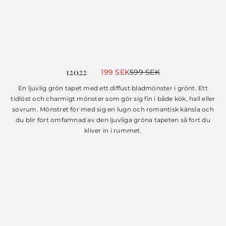
12022
Det
Det
199
SEK
599
SEK
ursprungliga
nuvarande
priset
priset
En ljuvlig grön tapet med ett diffust bladmönster i grönt. Ett
var:
är:
tidlöst och charmigt mönster som gör sig fin i både kök, hall eller
599 SEK.
199 SEK.
sovrum. Mönstret för med sig en lugn och romantisk känsla och
du blir fort omfamnad av den ljuvliga gröna tapeten så fort du
kliver in i rummet.