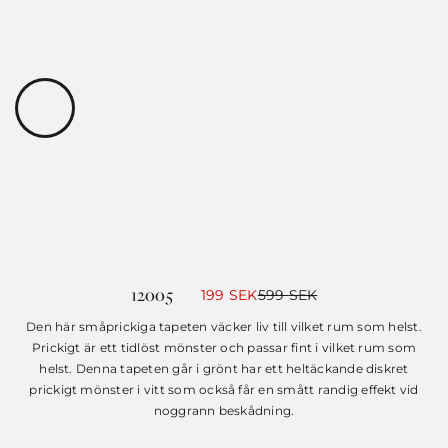
12005
Det
Det
199
SEK
599
SEK
ursprungliga
nuvarande
priset
priset
Den här småprickiga tapeten väcker liv till vilket rum som helst.
var:
är:
Prickigt är ett tidlöst mönster och passar fint i vilket rum som
599 SEK.
199 SEK.
helst. Denna tapeten går i grönt har ett heltäckande diskret
prickigt mönster i vitt som också får en smått randig effekt vid
noggrann beskådning.