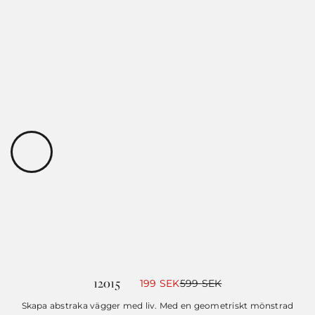
12015
Det
Det
199
SEK
599
SEK
ursprungliga
nuvarande
priset
priset
Skapa abstraka vägger med liv. Med en geometriskt mönstrad