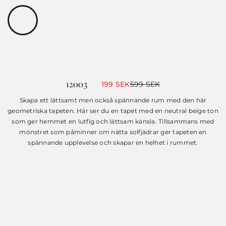
12003
Det
Det
199
SEK
599
SEK
ursprungliga
nuvarande
priset
priset
Skapa ett lättsamt men också spännande rum med den här
var:
är:
geometriska tapeten. Här ser du en tapet med en neutral beige ton
599 SEK.
199 SEK.
som ger hemmet en lutfig och lättsam känsla. Tillsammans med
mönstret som påminner om nätta solfjädrar ger tapeten en
spännande upplevelse och skapar en helhet i rummet.