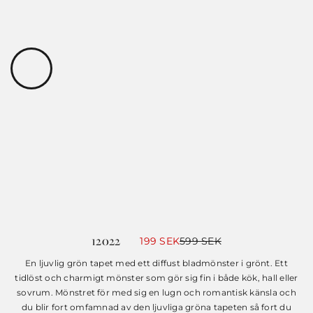
12022
Det
Det
199
SEK
599
SEK
ursprungliga
nuvarande
priset
priset
En ljuvlig grön tapet med ett diffust bladmönster i grönt. Ett
var:
är:
tidlöst och charmigt mönster som gör sig fin i både kök, hall eller
599 SEK.
199 SEK.
sovrum. Mönstret för med sig en lugn och romantisk känsla och
du blir fort omfamnad av den ljuvliga gröna tapeten så fort du