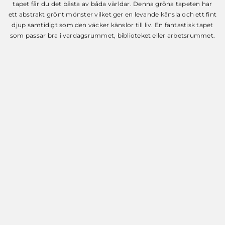
var:
är:
tapet får du det bästa av båda världar. Denna gröna tapeten har
599 SEK.
199 SEK.
ett abstrakt grönt mönster vilket ger en levande känsla och ett fint
djup samtidigt som den väcker känslor till liv. En fantastisk tapet
som passar bra i vardagsrummet, biblioteket eller arbetsrummet.