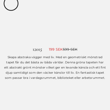
12015
Det
Det
199
SEK
599
SEK
ursprungliga
nuvarande
priset
priset
Skapa abstraka vägger med liv. Med en geometriskt mönstrad
var:
är:
tapet får du det bästa av båda världar. Denna gröna tapeten har
599 SEK.
199 SEK.
ett abstrakt grönt mönster vilket ger en levande känsla och ett fint
djup samtidigt som den väcker känslor till liv. En fantastisk tapet
som passar bra i vardagsrummet, biblioteket eller arbetsrummet.