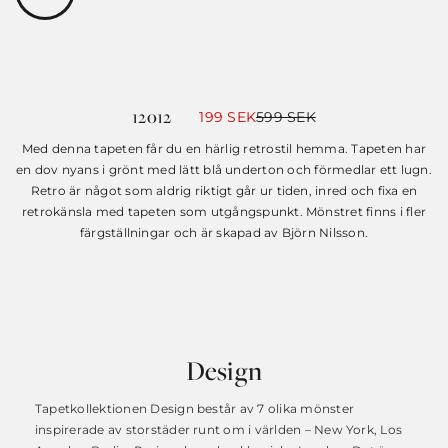
12012
Det
Det
199
SEK
599
SEK
ursprungliga
nuvarande
priset
priset
Med denna tapeten får du en härlig retrostil hemma. Tapeten har
var:
är:
en dov nyans i grönt med lätt blå underton och förmedlar ett lugn.
599 SEK.
199 SEK.
Retro är något som aldrig riktigt går ur tiden, inred och fixa en
retrokänsla med tapeten som utgångspunkt. Mönstret finns i fler
färgställningar och är skapad av Björn Nilsson.
Design
Tapetkollektionen Design består av 7 olika mönster
inspirerade av storstäder runt om i världen – New York, Los