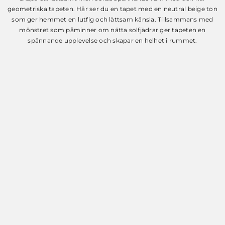
var:
är:
geometriska tapeten. Här ser du en tapet med en neutral beige ton
599 SEK.
199 SEK.
som ger hemmet en lutfig och lättsam känsla. Tillsammans med
mönstret som påminner om nätta solfjädrar ger tapeten en
spännande upplevelse och skapar en helhet i rummet.