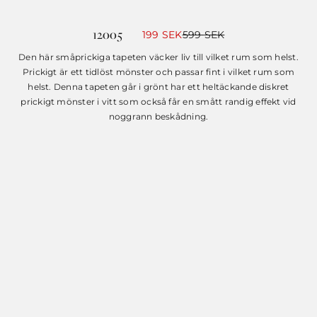
12005
Det
Det
199
SEK
599
SEK
ursprungliga
nuvarande
priset
priset
Den här småprickiga tapeten väcker liv till vilket rum som helst.
var:
är:
Prickigt är ett tidlöst mönster och passar fint i vilket rum som
599 SEK.
199 SEK.
helst. Denna tapeten går i grönt har ett heltäckande diskret
prickigt mönster i vitt som också får en smått randig effekt vid
noggrann beskådning.