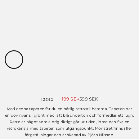
12012
Det
Det
199
SEK
599
SEK
ursprungliga
nuvarande
priset
priset
Med denna tapeten får du en härlig retrostil hemma. Tapeten har
var:
är:
en dov nyans i grönt med lätt blå underton och förmedlar ett lugn.
599 SEK.
199 SEK.
Retro är något som aldrig riktigt går ur tiden, inred och fixa en
retrokänsla med tapeten som utgångspunkt. Mönstret finns i fler
färgställningar och är skapad av Björn Nilsson.